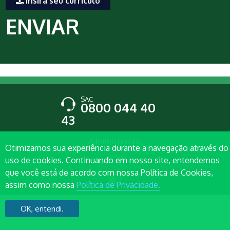
Insira seu currículo
SAC
0800 044 40
43
Administração:
Otimizamos sua experiência durante a navegação através do
Av. Monteiro Lobato nº 473, CEP: 87.050-280, Fone: (44) 3221-
1000
uso de cookies. Continuando em nosso site, entendemos
que você está de acordo com nossa Política de Cookies,
assim como nossa
Política de Privacidade.
OK, entendi.