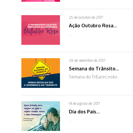
25 de outubro de 2017
Ação Outubro Rosa...
...
28 de setembro de 2017
Semana do Trânsito...
Semana do Tr&acirc;nsito ...
14 de agosto de 2017
Dia dos Pais...
...