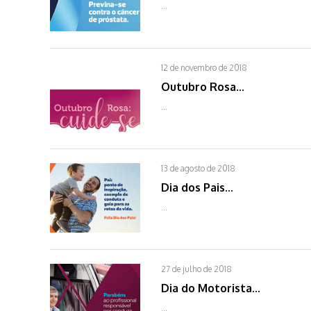
...
12 de novembro de 2018
Outubro Rosa...
...
13 de agosto de 2018
Dia dos Pais...
...
27 de julho de 2018
Dia do Motorista...
...