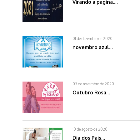
Virando a pagina....
...
01 de dezembro de 2020
novembro azul...
...
03 de novembro de 2020
Outubro Rosa...
...
10 de agosto de 2020
Dia dos Pais...