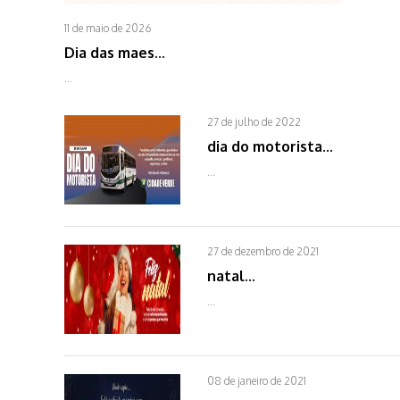
11 de maio de 2026
Dia das maes...
...
27 de julho de 2022
dia do motorista...
...
27 de dezembro de 2021
natal...
...
08 de janeiro de 2021